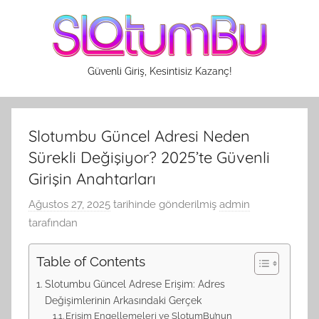
İçeriğe
atla
SlotumBu
Güvenli Giriş, Kesintisiz Kazanç!
Slotumbu Güncel Adresi Neden
Sürekli Değişiyor? 2025’te Güvenli
Girişin Anahtarları
Ağustos 27, 2025
tarihinde gönderilmiş
admin
tarafından
Table of Contents
Slotumbu Güncel Adrese Erişim: Adres
Değişimlerinin Arkasındaki Gerçek
Erişim Engellemeleri ve SlotumBu’nun