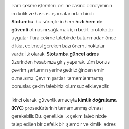
Para çekme işlemleri, online casino deneyiminin
en kritik ve hassas aşamalarından biridir.
Slotumbu
, bu süreçlerin hem
hızlı hem de
güvenli
olmasını sağlamak için belirli protokoller
uygular. Para çekme talebinde bulunmadan önce
dikkat edilmesi gereken bazı önemli noktalar
vardır. İlk olarak,
Slotumbu güncel adres
üzerinden hesabınıza giriş yaparak, tüm bonus
çevrim şartlarının yerine getirildiğinden emin
olmalısınız. Çevrim şartları tamamlanmamış
bonuslar, çekim talebinizi olumsuz etkileyebilir.
İkinci olarak, güvenlik amacıyla
kimlik doğrulama
(KYC)
prosedürlerinin tamamlanmış olması
gerekebilir. Bu, genellikle ilk çekim talebinizde
talep edilen bir defalık bir işlemdir ve kimlik, adres