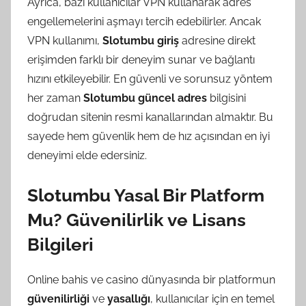
Ayrıca, bazı kullanıcılar VPN kullanarak adres
engellemelerini aşmayı tercih edebilirler. Ancak
VPN kullanımı,
Slotumbu giriş
adresine direkt
erişimden farklı bir deneyim sunar ve bağlantı
hızını etkileyebilir. En güvenli ve sorunsuz yöntem
her zaman
Slotumbu güncel adres
bilgisini
doğrudan sitenin resmi kanallarından almaktır. Bu
sayede hem güvenlik hem de hız açısından en iyi
deneyimi elde edersiniz.
Slotumbu Yasal Bir Platform
Mu? Güvenilirlik ve Lisans
Bilgileri
Online bahis ve casino dünyasında bir platformun
güvenilirliği
ve
yasallığı
, kullanıcılar için en temel