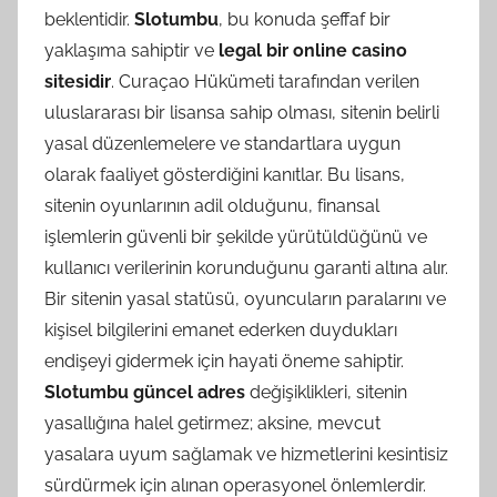
beklentidir.
Slotumbu
, bu konuda şeffaf bir
yaklaşıma sahiptir ve
legal bir online casino
sitesidir
. Curaçao Hükümeti tarafından verilen
uluslararası bir lisansa sahip olması, sitenin belirli
yasal düzenlemelere ve standartlara uygun
olarak faaliyet gösterdiğini kanıtlar. Bu lisans,
sitenin oyunlarının adil olduğunu, finansal
işlemlerin güvenli bir şekilde yürütüldüğünü ve
kullanıcı verilerinin korunduğunu garanti altına alır.
Bir sitenin yasal statüsü, oyuncuların paralarını ve
kişisel bilgilerini emanet ederken duydukları
endişeyi gidermek için hayati öneme sahiptir.
Slotumbu güncel adres
değişiklikleri, sitenin
yasallığına halel getirmez; aksine, mevcut
yasalara uyum sağlamak ve hizmetlerini kesintisiz
sürdürmek için alınan operasyonel önlemlerdir.