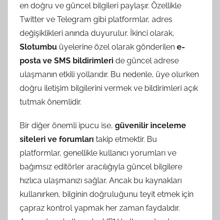
en doğru ve güncel bilgileri paylaşır. Özellikle
Twitter ve Telegram gibi platformlar, adres
değişiklikleri anında duyurulur. İkinci olarak,
Slotumbu
üyelerine özel olarak gönderilen
e-
posta ve SMS bildirimleri
de güncel adrese
ulaşmanın etkili yollarıdır. Bu nedenle, üye olurken
doğru iletişim bilgilerini vermek ve bildirimleri açık
tutmak önemlidir.
Bir diğer önemli ipucu ise,
güvenilir inceleme
siteleri ve forumları
takip etmektir. Bu
platformlar, genellikle kullanıcı yorumları ve
bağımsız editörler aracılığıyla güncel bilgilere
hızlıca ulaşmanızı sağlar. Ancak bu kaynakları
kullanırken, bilginin doğruluğunu teyit etmek için
çapraz kontrol yapmak her zaman faydalıdır.