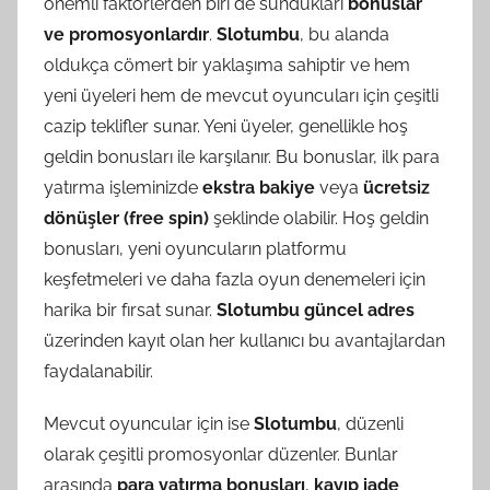
önemli faktörlerden biri de sundukları
bonuslar
ve promosyonlardır
.
Slotumbu
, bu alanda
oldukça cömert bir yaklaşıma sahiptir ve hem
yeni üyeleri hem de mevcut oyuncuları için çeşitli
cazip teklifler sunar. Yeni üyeler, genellikle hoş
geldin bonusları ile karşılanır. Bu bonuslar, ilk para
yatırma işleminizde
ekstra bakiye
veya
ücretsiz
dönüşler (free spin)
şeklinde olabilir. Hoş geldin
bonusları, yeni oyuncuların platformu
keşfetmeleri ve daha fazla oyun denemeleri için
harika bir fırsat sunar.
Slotumbu güncel adres
üzerinden kayıt olan her kullanıcı bu avantajlardan
faydalanabilir.
Mevcut oyuncular için ise
Slotumbu
, düzenli
olarak çeşitli promosyonlar düzenler. Bunlar
arasında
para yatırma bonusları
,
kayıp iade