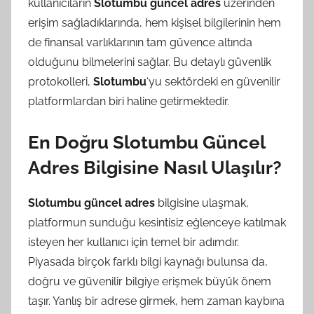
kullanıcıların
Slotumbu güncel adres
üzerinden
erişim sağladıklarında, hem kişisel bilgilerinin hem
de finansal varlıklarının tam güvence altında
olduğunu bilmelerini sağlar. Bu detaylı güvenlik
protokolleri,
Slotumbu
‘yu sektördeki en güvenilir
platformlardan biri haline getirmektedir.
En Doğru Slotumbu Güncel
Adres Bilgisine Nasıl Ulaşılır?
Slotumbu güncel adres
bilgisine ulaşmak,
platformun sunduğu kesintisiz eğlenceye katılmak
isteyen her kullanıcı için temel bir adımdır.
Piyasada birçok farklı bilgi kaynağı bulunsa da,
doğru ve güvenilir bilgiye erişmek büyük önem
taşır. Yanlış bir adrese girmek, hem zaman kaybına