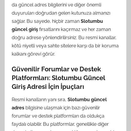
da güncel adres bilgilerini ve diğer önemli
duyuruları doğrudan gelen kutunuza almanızı
sağlar. Bu sayede, hiçbir zaman
Slotumbu
güncel giriş
fırsatlarını kaçırmaz ve her zaman
doğru adrese yönlendirilirsiniz. Bu resmi kanallar,
kötü niyetli veya sahte sitelere karşı da bir koruma
kalkanı görevi görür.
Güvenilir Forumlar ve Destek
Platformları: Slotumbu Güncel
Giriş Adresi İçin İpuçları
Resmi kanalların yanı sıra,
Slotumbu güncel
adres
bilgisine ulaşmak için bazı güvenilir
forumlar ve destek platformları da oldukça
faydalı olabilir. Bu platformlar, genellikle diğer