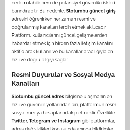
neden olabilir hem de potansiyel güvenlik riskleri
barındırabilir. Bu nedenle,
Slotumbu güncel giriş
adresini öğrenirken her zaman resmi ve
doğrulanmış kanalları tercih etmek akıllıcadır.
Platform, kullanıcılarını güncel gelişmelerden
haberdar etmek için birden fazla iletişim kanalını
aktif olarak kullanır ve bu kanallar aracılığıyla en
hızlı ve doğru bilgiyi sağlar.
Resmi Duyurular ve Sosyal Medya
Kanalları
Slotumbu güncel adres
bilgisine ulaşmanın en
hızlı ve güvenilir yollarından biri, platformun resmi
sosyal medya hesaplarını takip etmektir. Özellikle
Twitter, Telegram ve Instagram
gibi platformlar,
adres değişiklikleri konusunda anında bildirimler