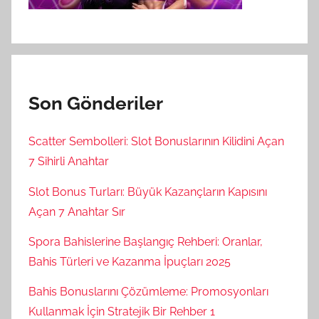
Son Gönderiler
Scatter Sembolleri: Slot Bonuslarının Kilidini Açan
7 Sihirli Anahtar
Slot Bonus Turları: Büyük Kazançların Kapısını
Açan 7 Anahtar Sır
Spora Bahislerine Başlangıç Rehberi: Oranlar,
Bahis Türleri ve Kazanma İpuçları 2025
Bahis Bonuslarını Çözümleme: Promosyonları
Kullanmak İçin Stratejik Bir Rehber 1