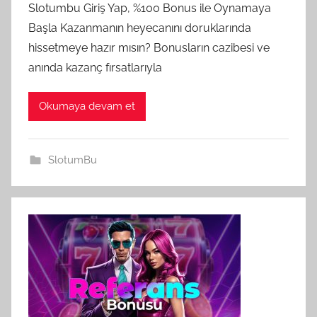
Slotumbu Giriş Yap, %100 Bonus ile Oynamaya
Başla Kazanmanın heyecanını doruklarında
hissetmeye hazır mısın? Bonusların cazibesi ve
anında kazanç fırsatlarıyla
Okumaya devam et
SlotumBu